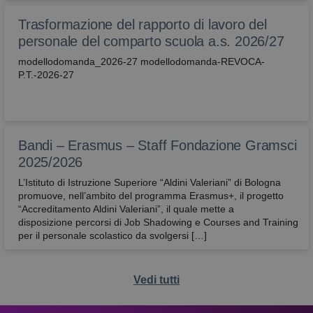
correttamen
Trasformazione del rapporto di lavoro del
attivaLetturaVocale
avbo.edu.it
1
verifica se
settimana
l'utente ha
personale del comparto scuola a.s. 2026/27
abilitato la
lettura voca
modellodomanda_2026-27 modellodomanda-REVOCA-
P.T.-2026-27
wordpress_test_cookie
Sessione
Utilizzato su
Automattic
siti realizzati
Inc.
con
avbo.edu.it
Wordpress.
Verifica se il
browser ha 
meno i cook
Bandi – Erasmus – Staff Fondazione Gramsci
abilitati
2025/2026
L’Istituto di Istruzione Superiore “Aldini Valeriani” di Bologna
promuove, nell’ambito del programma Erasmus+, il progetto
“Accreditamento Aldini Valeriani”, il quale mette a
disposizione percorsi di Job Shadowing e Courses and Training
per il personale scolastico da svolgersi […]
Vedi tutti