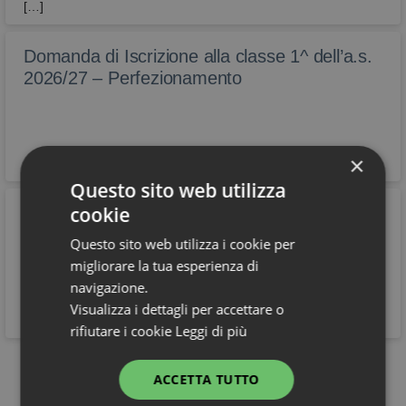
[…]
Domanda di Iscrizione alla classe 1^ dell’a.s.
2026/27 – Perfezionamento
×
Questo sito web utilizza
cookie
Pubblicazione calendario dei corsi di recupero
estivi – A.S. 2025/2026
Questo sito web utilizza i cookie per
Si informano le famiglie e gli studenti interessati che nel
migliorare la tua esperienza di
registro elettronico sono disponibili i calendari relativi ai corsi di
navigazione.
recupero estivi.
Visualizza i dettagli per accettare o
rifiutare i cookie
Leggi di più
Vedi tutti
ACCETTA TUTTO