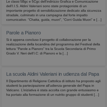
e sono normalmente installati direttamente dal
Le classi 5Bgc e 5Cgc dell’indirizzo Grafica e Comunicazione
titolare del sito web. Senza il ricorso a tali cookie,
dell’I.I.S. Aldini Valeriani sono state protagoniste di un
alcune operazioni non potrebbero essere compiute
importante progetto di sensibilizzazione dedicato alla sicurezza
o sarebbero più complesse e/o meno sicure, come
stradale, culminato in una campagna dal forte impatto
ad esempio le attività di home banking
(visualizzazione dell’estratto conto, bonifici,
comunicativo. “Chatta, guida, muori”, “Corri Guida Muori” e […]
pagamento di bollette, ecc.), per le quali i cookie,
che consentono di effettuare e mantenere
l’identificazione dell’utente nell’ambito della
Parole a Pianoro
sessione, risultano indispensabili.
Si è appena concluso il progetto di collaborazione per la
Provider
/
Nome
Scadenza
Descrizione
realizzazione della locandina del programma del Festival della
Dominio
lettura “Parole a Pianoro” tra la Scuola Secondaria di Primo
CookieScriptConsent
4
Questo cook
CookieScript
Grado V. Neri dell’I.C: di Pianoro e la […]
settimane
viene
2 giorni
utilizzato da
avbo.edu.it
servizio
Cookie-
Script.com p
ricordare le
La scuola Aldini Valeriani in udienza dal Papa
preferenze d
consenso su
Il Dipartimento di Religione Cattolica di istituto ha proposto agli
cookie dei
studenti la partecipazione all’udienza generale del Papa in
visitatori. È
necessario c
Vaticano. L’iniziativa è stata accolta con grande entusiasmo e
il banner de
ha portato alla formazione di un nutrito gruppo di studenti […]
cookie di
Cookie-
Script.com
funzioni