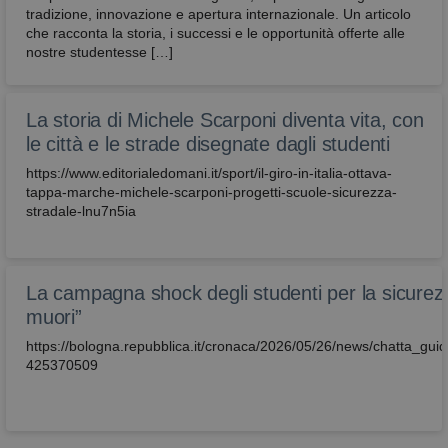
tradizione, innovazione e apertura internazionale. Un articolo
che racconta la storia, i successi e le opportunità offerte alle
nostre studentesse […]
La storia di Michele Scarponi diventa vita, con
le città e le strade disegnate dagli studenti
https://www.editorialedomani.it/sport/il-giro-in-italia-ottava-
tappa-marche-michele-scarponi-progetti-scuole-sicurezza-
stradale-lnu7n5ia
La campagna shock degli studenti per la sicurez
muori”
https://bologna.repubblica.it/cronaca/2026/05/26/news/chatta_g
425370509