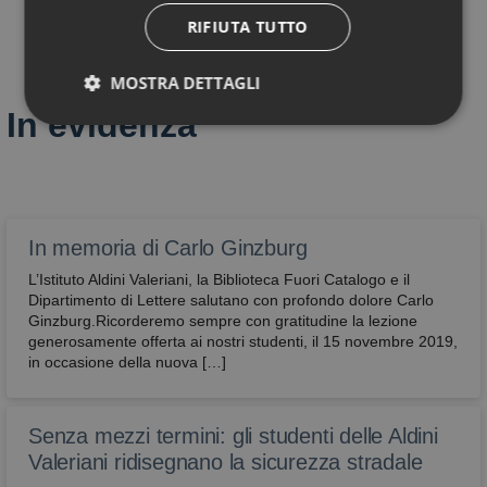
RIFIUTA TUTTO
MOSTRA DETTAGLI
In evidenza
Tecnici
Performance
Profilazione
Funzionali
Non classificati
In memoria di Carlo Ginzburg
L’Istituto Aldini Valeriani, la Biblioteca Fuori Catalogo e il
Dipartimento di Lettere salutano con profondo dolore Carlo
Ginzburg.Ricorderemo sempre con gratitudine la lezione
generosamente offerta ai nostri studenti, il 15 novembre 2019,
in occasione della nuova […]
Tecnici
Performance
Profilazione
Funzionali
Non classificati
Senza mezzi termini: gli studenti delle Aldini
Sono i cookie che servono a effettuare la
navigazione o fornire un servizio richiesto
Valeriani ridisegnano la sicurezza stradale
dall’utente. Non vengono utilizzati per scopi ulteriori