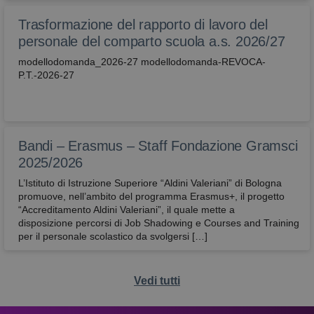
correttamen
Trasformazione del rapporto di lavoro del
attivaLetturaVocale
avbo.edu.it
1
verifica se
settimana
l'utente ha
personale del comparto scuola a.s. 2026/27
abilitato la
lettura voca
modellodomanda_2026-27 modellodomanda-REVOCA-
P.T.-2026-27
wordpress_test_cookie
Sessione
Utilizzato su
Automattic
siti realizzati
Inc.
con
avbo.edu.it
Wordpress.
Verifica se il
browser ha 
meno i cook
Bandi – Erasmus – Staff Fondazione Gramsci
abilitati
2025/2026
L’Istituto di Istruzione Superiore “Aldini Valeriani” di Bologna
promuove, nell’ambito del programma Erasmus+, il progetto
“Accreditamento Aldini Valeriani”, il quale mette a
disposizione percorsi di Job Shadowing e Courses and Training
per il personale scolastico da svolgersi […]
Vedi tutti