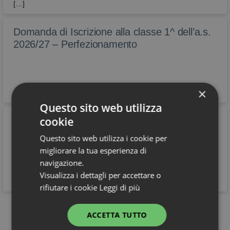
[…]
Domanda di Iscrizione alla classe 1^ dell’a.s.
2026/27 – Perfezionamento
×
Questo sito web utilizza
cookie
Pubblicazione calendario dei corsi di recupero
estivi – A.S. 2025/2026
Questo sito web utilizza i cookie per
Si informano le famiglie e gli studenti interessati che nel
migliorare la tua esperienza di
registro elettronico sono disponibili i calendari relativi ai corsi di
navigazione.
recupero estivi.
Visualizza i dettagli per accettare o
rifiutare i cookie
Leggi di più
Vedi tutti
ACCETTA TUTTO