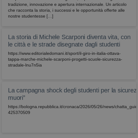
tradizione, innovazione e apertura internazionale. Un articolo
che racconta la storia, i successi e le opportunità offerte alle
nostre studentesse […]
La storia di Michele Scarponi diventa vita, con
le città e le strade disegnate dagli studenti
https://www.editorialedomani.it/sport/il-giro-in-italia-ottava-
tappa-marche-michele-scarponi-progetti-scuole-sicurezza-
stradale-lnu7n5ia
La campagna shock degli studenti per la sicurez
muori”
https://bologna.repubblica.it/cronaca/2026/05/26/news/chatta_g
425370509