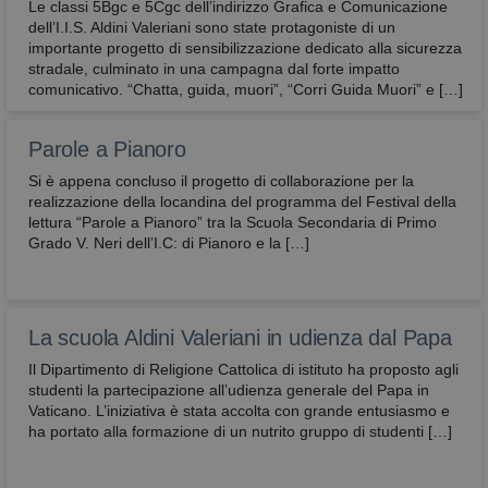
e sono normalmente installati direttamente dal
Le classi 5Bgc e 5Cgc dell’indirizzo Grafica e Comunicazione
titolare del sito web. Senza il ricorso a tali cookie,
dell’I.I.S. Aldini Valeriani sono state protagoniste di un
alcune operazioni non potrebbero essere compiute
importante progetto di sensibilizzazione dedicato alla sicurezza
o sarebbero più complesse e/o meno sicure, come
stradale, culminato in una campagna dal forte impatto
ad esempio le attività di home banking
(visualizzazione dell’estratto conto, bonifici,
comunicativo. “Chatta, guida, muori”, “Corri Guida Muori” e […]
pagamento di bollette, ecc.), per le quali i cookie,
che consentono di effettuare e mantenere
l’identificazione dell’utente nell’ambito della
Parole a Pianoro
sessione, risultano indispensabili.
Si è appena concluso il progetto di collaborazione per la
Provider
/
Nome
Scadenza
Descrizione
realizzazione della locandina del programma del Festival della
Dominio
lettura “Parole a Pianoro” tra la Scuola Secondaria di Primo
CookieScriptConsent
4
Questo cook
CookieScript
Grado V. Neri dell’I.C: di Pianoro e la […]
settimane
viene
2 giorni
utilizzato da
avbo.edu.it
servizio
Cookie-
Script.com p
ricordare le
La scuola Aldini Valeriani in udienza dal Papa
preferenze d
consenso su
Il Dipartimento di Religione Cattolica di istituto ha proposto agli
cookie dei
studenti la partecipazione all’udienza generale del Papa in
visitatori. È
necessario c
Vaticano. L’iniziativa è stata accolta con grande entusiasmo e
il banner de
ha portato alla formazione di un nutrito gruppo di studenti […]
cookie di
Cookie-
Script.com
funzioni