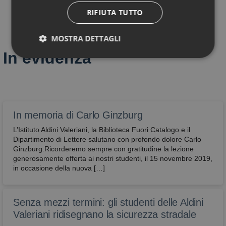
RIFIUTA TUTTO
MOSTRA DETTAGLI
In evidenza
Tecnici
Performance
Profilazione
Funzionali
Non classificati
In memoria di Carlo Ginzburg
L’Istituto Aldini Valeriani, la Biblioteca Fuori Catalogo e il
Dipartimento di Lettere salutano con profondo dolore Carlo
Ginzburg.Ricorderemo sempre con gratitudine la lezione
generosamente offerta ai nostri studenti, il 15 novembre 2019,
in occasione della nuova […]
Tecnici
Performance
Profilazione
Funzionali
Non classificati
Senza mezzi termini: gli studenti delle Aldini
Sono i cookie che servono a effettuare la
navigazione o fornire un servizio richiesto
Valeriani ridisegnano la sicurezza stradale
dall’utente. Non vengono utilizzati per scopi ulteriori