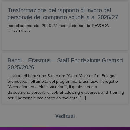
correttamen
Trasformazione del rapporto di lavoro del
attivaLetturaVocale
avbo.edu.it
1
verifica se
settimana
l'utente ha
personale del comparto scuola a.s. 2026/27
abilitato la
lettura voca
modellodomanda_2026-27 modellodomanda-REVOCA-
P.T.-2026-27
wordpress_test_cookie
Sessione
Utilizzato su
Automattic
siti realizzati
Inc.
con
avbo.edu.it
Wordpress.
Verifica se il
browser ha 
meno i cook
Bandi – Erasmus – Staff Fondazione Gramsci
abilitati
2025/2026
L’Istituto di Istruzione Superiore “Aldini Valeriani” di Bologna
promuove, nell’ambito del programma Erasmus+, il progetto
“Accreditamento Aldini Valeriani”, il quale mette a
disposizione percorsi di Job Shadowing e Courses and Training
per il personale scolastico da svolgersi […]
Vedi tutti