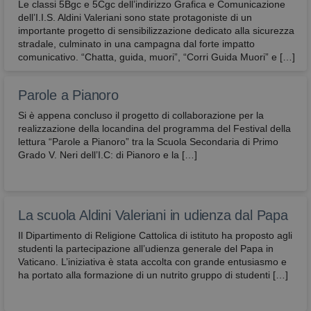
e sono normalmente installati direttamente dal
Le classi 5Bgc e 5Cgc dell’indirizzo Grafica e Comunicazione
titolare del sito web. Senza il ricorso a tali cookie,
dell’I.I.S. Aldini Valeriani sono state protagoniste di un
alcune operazioni non potrebbero essere compiute
importante progetto di sensibilizzazione dedicato alla sicurezza
o sarebbero più complesse e/o meno sicure, come
stradale, culminato in una campagna dal forte impatto
ad esempio le attività di home banking
(visualizzazione dell’estratto conto, bonifici,
comunicativo. “Chatta, guida, muori”, “Corri Guida Muori” e […]
pagamento di bollette, ecc.), per le quali i cookie,
che consentono di effettuare e mantenere
l’identificazione dell’utente nell’ambito della
Parole a Pianoro
sessione, risultano indispensabili.
Si è appena concluso il progetto di collaborazione per la
Provider
/
Nome
Scadenza
Descrizione
realizzazione della locandina del programma del Festival della
Dominio
lettura “Parole a Pianoro” tra la Scuola Secondaria di Primo
CookieScriptConsent
4
Questo cook
CookieScript
Grado V. Neri dell’I.C: di Pianoro e la […]
settimane
viene
2 giorni
utilizzato da
avbo.edu.it
servizio
Cookie-
Script.com p
ricordare le
La scuola Aldini Valeriani in udienza dal Papa
preferenze d
consenso su
Il Dipartimento di Religione Cattolica di istituto ha proposto agli
cookie dei
studenti la partecipazione all’udienza generale del Papa in
visitatori. È
necessario c
Vaticano. L’iniziativa è stata accolta con grande entusiasmo e
il banner de
ha portato alla formazione di un nutrito gruppo di studenti […]
cookie di
Cookie-
Script.com
funzioni