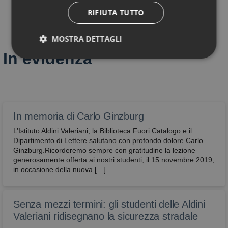
RIFIUTA TUTTO
MOSTRA DETTAGLI
In evidenza
Tecnici
Performance
Profilazione
Funzionali
Non classificati
In memoria di Carlo Ginzburg
L’Istituto Aldini Valeriani, la Biblioteca Fuori Catalogo e il
Dipartimento di Lettere salutano con profondo dolore Carlo
Ginzburg.Ricorderemo sempre con gratitudine la lezione
generosamente offerta ai nostri studenti, il 15 novembre 2019,
in occasione della nuova […]
Tecnici
Performance
Profilazione
Funzionali
Non classificati
Senza mezzi termini: gli studenti delle Aldini
Sono i cookie che servono a effettuare la
navigazione o fornire un servizio richiesto
Valeriani ridisegnano la sicurezza stradale
dall’utente. Non vengono utilizzati per scopi ulteriori