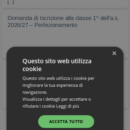
[…]
Domanda di Iscrizione alla classe 1^ dell’a.s.
2026/27 – Perfezionamento
×
Questo sito web utilizza
cookie
Pubblicazione calendario dei corsi di recupero
estivi – A.S. 2025/2026
Questo sito web utilizza i cookie per
Si informano le famiglie e gli studenti interessati che nel
migliorare la tua esperienza di
registro elettronico sono disponibili i calendari relativi ai corsi di
navigazione.
recupero estivi.
Visualizza i dettagli per accettare o
rifiutare i cookie
Leggi di più
Vedi tutti
ACCETTA TUTTO