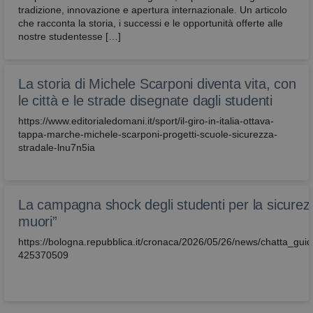
tradizione, innovazione e apertura internazionale. Un articolo
che racconta la storia, i successi e le opportunità offerte alle
nostre studentesse […]
La storia di Michele Scarponi diventa vita, con
le città e le strade disegnate dagli studenti
https://www.editorialedomani.it/sport/il-giro-in-italia-ottava-
tappa-marche-michele-scarponi-progetti-scuole-sicurezza-
stradale-lnu7n5ia
La campagna shock degli studenti per la sicurez
muori”
https://bologna.repubblica.it/cronaca/2026/05/26/news/chatta_g
425370509