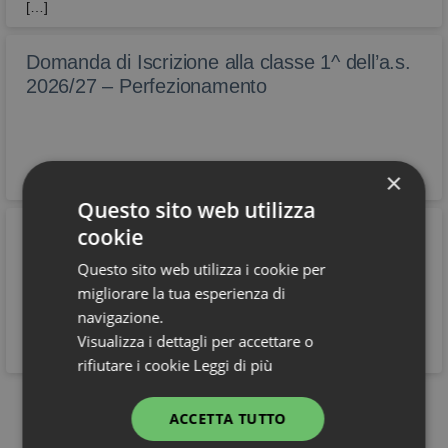
[…]
Domanda di Iscrizione alla classe 1^ dell’a.s.
2026/27 – Perfezionamento
×
Questo sito web utilizza
cookie
Pubblicazione calendario dei corsi di recupero
estivi – A.S. 2025/2026
Questo sito web utilizza i cookie per
Si informano le famiglie e gli studenti interessati che nel
migliorare la tua esperienza di
registro elettronico sono disponibili i calendari relativi ai corsi di
navigazione.
recupero estivi.
Visualizza i dettagli per accettare o
rifiutare i cookie
Leggi di più
Vedi tutti
ACCETTA TUTTO