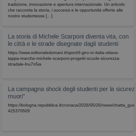
tradizione, innovazione e apertura internazionale. Un articolo
che racconta la storia, i successi e le opportunità offerte alle
nostre studentesse […]
La storia di Michele Scarponi diventa vita, con
le città e le strade disegnate dagli studenti
https://www.editorialedomani.it/sport/il-giro-in-italia-ottava-
tappa-marche-michele-scarponi-progetti-scuole-sicurezza-
stradale-lnu7n5ia
La campagna shock degli studenti per la sicurez
muori”
https://bologna.repubblica.it/cronaca/2026/05/26/news/chatta_g
425370509