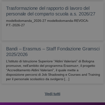
correttamen
Trasformazione del rapporto di lavoro del
attivaLetturaVocale
avbo.edu.it
1
verifica se
settimana
l'utente ha
personale del comparto scuola a.s. 2026/27
abilitato la
lettura voca
modellodomanda_2026-27 modellodomanda-REVOCA-
P.T.-2026-27
wordpress_test_cookie
Sessione
Utilizzato su
Automattic
siti realizzati
Inc.
con
avbo.edu.it
Wordpress.
Verifica se il
browser ha 
meno i cook
Bandi – Erasmus – Staff Fondazione Gramsci
abilitati
2025/2026
L’Istituto di Istruzione Superiore “Aldini Valeriani” di Bologna
promuove, nell’ambito del programma Erasmus+, il progetto
“Accreditamento Aldini Valeriani”, il quale mette a
disposizione percorsi di Job Shadowing e Courses and Training
per il personale scolastico da svolgersi […]
Vedi tutti