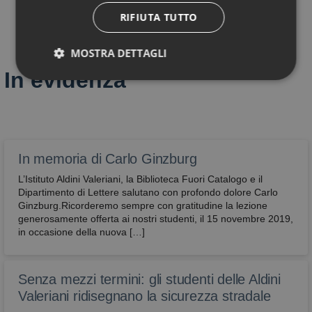
RIFIUTA TUTTO
MOSTRA DETTAGLI
In evidenza
Tecnici
Performance
Profilazione
Funzionali
Non classificati
In memoria di Carlo Ginzburg
L’Istituto Aldini Valeriani, la Biblioteca Fuori Catalogo e il
Dipartimento di Lettere salutano con profondo dolore Carlo
Ginzburg.Ricorderemo sempre con gratitudine la lezione
generosamente offerta ai nostri studenti, il 15 novembre 2019,
in occasione della nuova […]
Tecnici
Performance
Profilazione
Funzionali
Non classificati
Senza mezzi termini: gli studenti delle Aldini
Sono i cookie che servono a effettuare la
navigazione o fornire un servizio richiesto
Valeriani ridisegnano la sicurezza stradale
dall’utente. Non vengono utilizzati per scopi ulteriori