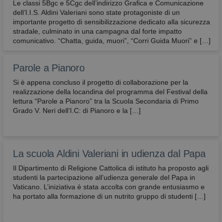
e sono normalmente installati direttamente dal
Le classi 5Bgc e 5Cgc dell’indirizzo Grafica e Comunicazione
titolare del sito web. Senza il ricorso a tali cookie,
dell’I.I.S. Aldini Valeriani sono state protagoniste di un
alcune operazioni non potrebbero essere compiute
importante progetto di sensibilizzazione dedicato alla sicurezza
o sarebbero più complesse e/o meno sicure, come
stradale, culminato in una campagna dal forte impatto
ad esempio le attività di home banking
(visualizzazione dell’estratto conto, bonifici,
comunicativo. “Chatta, guida, muori”, “Corri Guida Muori” e […]
pagamento di bollette, ecc.), per le quali i cookie,
che consentono di effettuare e mantenere
l’identificazione dell’utente nell’ambito della
Parole a Pianoro
sessione, risultano indispensabili.
Si è appena concluso il progetto di collaborazione per la
Provider
/
Nome
Scadenza
Descrizione
realizzazione della locandina del programma del Festival della
Dominio
lettura “Parole a Pianoro” tra la Scuola Secondaria di Primo
CookieScriptConsent
4
Questo cook
CookieScript
Grado V. Neri dell’I.C: di Pianoro e la […]
settimane
viene
2 giorni
utilizzato da
avbo.edu.it
servizio
Cookie-
Script.com p
ricordare le
La scuola Aldini Valeriani in udienza dal Papa
preferenze d
consenso su
Il Dipartimento di Religione Cattolica di istituto ha proposto agli
cookie dei
studenti la partecipazione all’udienza generale del Papa in
visitatori. È
necessario c
Vaticano. L’iniziativa è stata accolta con grande entusiasmo e
il banner de
ha portato alla formazione di un nutrito gruppo di studenti […]
cookie di
Cookie-
Script.com
funzioni