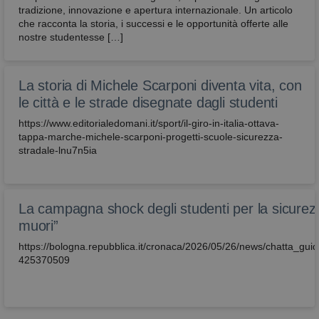
tradizione, innovazione e apertura internazionale. Un articolo
che racconta la storia, i successi e le opportunità offerte alle
nostre studentesse […]
La storia di Michele Scarponi diventa vita, con
le città e le strade disegnate dagli studenti
https://www.editorialedomani.it/sport/il-giro-in-italia-ottava-
tappa-marche-michele-scarponi-progetti-scuole-sicurezza-
stradale-lnu7n5ia
La campagna shock degli studenti per la sicurez
muori”
https://bologna.repubblica.it/cronaca/2026/05/26/news/chatta_g
425370509