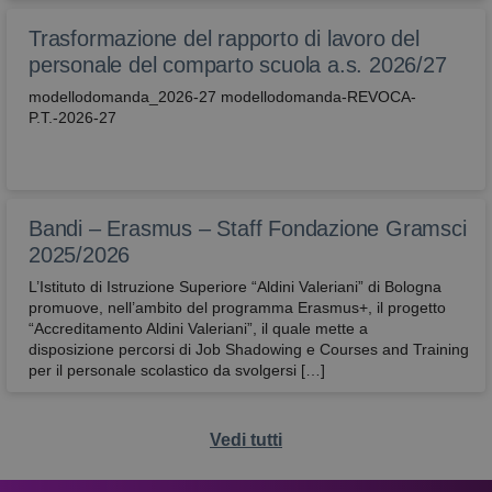
correttamen
Trasformazione del rapporto di lavoro del
attivaLetturaVocale
avbo.edu.it
1
verifica se
settimana
l'utente ha
personale del comparto scuola a.s. 2026/27
abilitato la
lettura voca
modellodomanda_2026-27 modellodomanda-REVOCA-
P.T.-2026-27
wordpress_test_cookie
Sessione
Utilizzato su
Automattic
siti realizzati
Inc.
con
avbo.edu.it
Wordpress.
Verifica se il
browser ha 
meno i cook
Bandi – Erasmus – Staff Fondazione Gramsci
abilitati
2025/2026
L’Istituto di Istruzione Superiore “Aldini Valeriani” di Bologna
promuove, nell’ambito del programma Erasmus+, il progetto
“Accreditamento Aldini Valeriani”, il quale mette a
disposizione percorsi di Job Shadowing e Courses and Training
per il personale scolastico da svolgersi […]
Vedi tutti