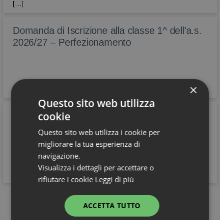
[…]
Domanda di Iscrizione alla classe 1^ dell’a.s.
2026/27 – Perfezionamento
×
Questo sito web utilizza
cookie
Pubblicazione calendario dei corsi di recupero
estivi – A.S. 2025/2026
Questo sito web utilizza i cookie per
Si informano le famiglie e gli studenti interessati che nel
migliorare la tua esperienza di
registro elettronico sono disponibili i calendari relativi ai corsi di
navigazione.
recupero estivi.
Visualizza i dettagli per accettare o
rifiutare i cookie
Leggi di più
Vedi tutti
ACCETTA TUTTO