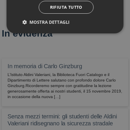
RIFIUTA TUTTO
MOSTRA DETTAGLI
In evidenza
Tecnici
Performance
Profilazione
Funzionali
Non classificati
In memoria di Carlo Ginzburg
L’Istituto Aldini Valeriani, la Biblioteca Fuori Catalogo e il
Dipartimento di Lettere salutano con profondo dolore Carlo
Ginzburg.Ricorderemo sempre con gratitudine la lezione
generosamente offerta ai nostri studenti, il 15 novembre 2019,
in occasione della nuova […]
Tecnici
Performance
Profilazione
Funzionali
Non classificati
Senza mezzi termini: gli studenti delle Aldini
Sono i cookie che servono a effettuare la
navigazione o fornire un servizio richiesto
Valeriani ridisegnano la sicurezza stradale
dall’utente. Non vengono utilizzati per scopi ulteriori