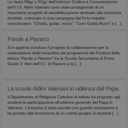
e sono normalmente installati direttamente dal
Le classi 5Bgc e 5Cgc dell’indirizzo Grafica e Comunicazione
titolare del sito web. Senza il ricorso a tali cookie,
dell’I.I.S. Aldini Valeriani sono state protagoniste di un
alcune operazioni non potrebbero essere compiute
importante progetto di sensibilizzazione dedicato alla sicurezza
o sarebbero più complesse e/o meno sicure, come
stradale, culminato in una campagna dal forte impatto
ad esempio le attività di home banking
(visualizzazione dell’estratto conto, bonifici,
comunicativo. “Chatta, guida, muori”, “Corri Guida Muori” e […]
pagamento di bollette, ecc.), per le quali i cookie,
che consentono di effettuare e mantenere
l’identificazione dell’utente nell’ambito della
Parole a Pianoro
sessione, risultano indispensabili.
Si è appena concluso il progetto di collaborazione per la
Provider
/
Nome
Scadenza
Descrizione
realizzazione della locandina del programma del Festival della
Dominio
lettura “Parole a Pianoro” tra la Scuola Secondaria di Primo
CookieScriptConsent
4
Questo cook
CookieScript
Grado V. Neri dell’I.C: di Pianoro e la […]
settimane
viene
2 giorni
utilizzato da
avbo.edu.it
servizio
Cookie-
Script.com p
ricordare le
La scuola Aldini Valeriani in udienza dal Papa
preferenze d
consenso su
Il Dipartimento di Religione Cattolica di istituto ha proposto agli
cookie dei
studenti la partecipazione all’udienza generale del Papa in
visitatori. È
necessario c
Vaticano. L’iniziativa è stata accolta con grande entusiasmo e
il banner de
ha portato alla formazione di un nutrito gruppo di studenti […]
cookie di
Cookie-
Script.com
funzioni