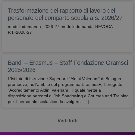
correttamen
Trasformazione del rapporto di lavoro del
attivaLetturaVocale
avbo.edu.it
1
verifica se
settimana
l'utente ha
personale del comparto scuola a.s. 2026/27
abilitato la
lettura voca
modellodomanda_2026-27 modellodomanda-REVOCA-
P.T.-2026-27
wordpress_test_cookie
Sessione
Utilizzato su
Automattic
siti realizzati
Inc.
con
avbo.edu.it
Wordpress.
Verifica se il
browser ha 
meno i cook
Bandi – Erasmus – Staff Fondazione Gramsci
abilitati
2025/2026
L’Istituto di Istruzione Superiore “Aldini Valeriani” di Bologna
promuove, nell’ambito del programma Erasmus+, il progetto
“Accreditamento Aldini Valeriani”, il quale mette a
disposizione percorsi di Job Shadowing e Courses and Training
per il personale scolastico da svolgersi […]
Vedi tutti