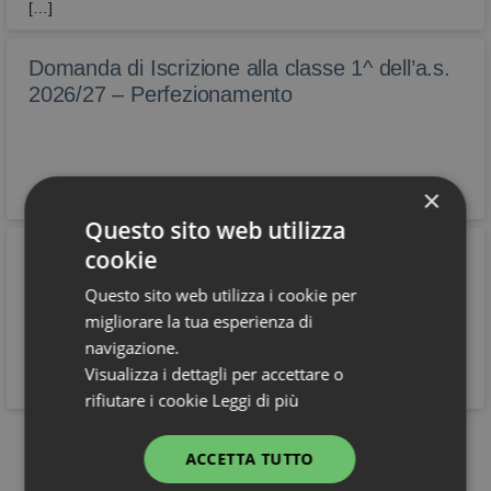
[…]
Domanda di Iscrizione alla classe 1^ dell’a.s.
2026/27 – Perfezionamento
×
Questo sito web utilizza
cookie
Pubblicazione calendario dei corsi di recupero
estivi – A.S. 2025/2026
Questo sito web utilizza i cookie per
Si informano le famiglie e gli studenti interessati che nel
migliorare la tua esperienza di
registro elettronico sono disponibili i calendari relativi ai corsi di
navigazione.
recupero estivi.
Visualizza i dettagli per accettare o
rifiutare i cookie
Leggi di più
Vedi tutti
ACCETTA TUTTO