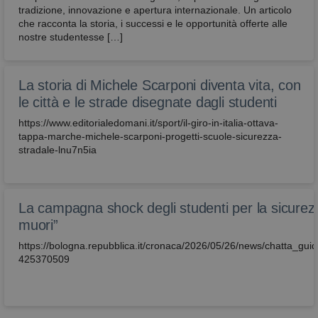
tradizione, innovazione e apertura internazionale. Un articolo
che racconta la storia, i successi e le opportunità offerte alle
nostre studentesse […]
La storia di Michele Scarponi diventa vita, con
le città e le strade disegnate dagli studenti
https://www.editorialedomani.it/sport/il-giro-in-italia-ottava-
tappa-marche-michele-scarponi-progetti-scuole-sicurezza-
stradale-lnu7n5ia
La campagna shock degli studenti per la sicurez
muori”
https://bologna.repubblica.it/cronaca/2026/05/26/news/chatta_g
425370509