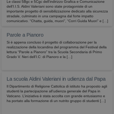
e sono normalmente installati direttamente dal
Le classi 5Bgc e 5Cgc dell’indirizzo Grafica e Comunicazione
titolare del sito web. Senza il ricorso a tali cookie,
dell’I.I.S. Aldini Valeriani sono state protagoniste di un
alcune operazioni non potrebbero essere compiute
importante progetto di sensibilizzazione dedicato alla sicurezza
o sarebbero più complesse e/o meno sicure, come
stradale, culminato in una campagna dal forte impatto
ad esempio le attività di home banking
(visualizzazione dell’estratto conto, bonifici,
comunicativo. “Chatta, guida, muori”, “Corri Guida Muori” e […]
pagamento di bollette, ecc.), per le quali i cookie,
che consentono di effettuare e mantenere
l’identificazione dell’utente nell’ambito della
Parole a Pianoro
sessione, risultano indispensabili.
Si è appena concluso il progetto di collaborazione per la
Provider
/
Nome
Scadenza
Descrizione
realizzazione della locandina del programma del Festival della
Dominio
lettura “Parole a Pianoro” tra la Scuola Secondaria di Primo
CookieScriptConsent
4
Questo cook
CookieScript
Grado V. Neri dell’I.C: di Pianoro e la […]
settimane
viene
2 giorni
utilizzato da
avbo.edu.it
servizio
Cookie-
Script.com p
ricordare le
La scuola Aldini Valeriani in udienza dal Papa
preferenze d
consenso su
Il Dipartimento di Religione Cattolica di istituto ha proposto agli
cookie dei
studenti la partecipazione all’udienza generale del Papa in
visitatori. È
necessario c
Vaticano. L’iniziativa è stata accolta con grande entusiasmo e
il banner de
ha portato alla formazione di un nutrito gruppo di studenti […]
cookie di
Cookie-
Script.com
funzioni