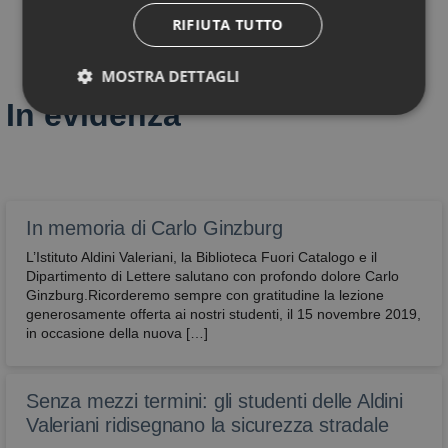
RIFIUTA TUTTO
MOSTRA DETTAGLI
In evidenza
Tecnici
Performance
Profilazione
Funzionali
Non classificati
In memoria di Carlo Ginzburg
L’Istituto Aldini Valeriani, la Biblioteca Fuori Catalogo e il
Dipartimento di Lettere salutano con profondo dolore Carlo
Ginzburg.Ricorderemo sempre con gratitudine la lezione
generosamente offerta ai nostri studenti, il 15 novembre 2019,
in occasione della nuova […]
Tecnici
Performance
Profilazione
Funzionali
Non classificati
Senza mezzi termini: gli studenti delle Aldini
Sono i cookie che servono a effettuare la
navigazione o fornire un servizio richiesto
Valeriani ridisegnano la sicurezza stradale
dall’utente. Non vengono utilizzati per scopi ulteriori