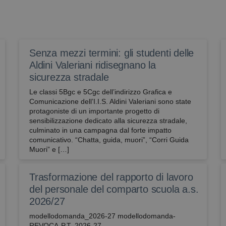
2 giorni
necessario che il banner dei cookie di Cookie-Scri
avbo.edu.it
correttamente.
avbo.edu.it
1
verifica se l'utente ha abilitato la lettura vocale
settimana
kie
Sessione
Utilizzato su siti realizzati con Wordpress. Verifica 
Automattic
Senza mezzi termini: gli studenti delle
meno i cookie abilitati
Inc.
avbo.edu.it
Aldini Valeriani ridisegnano la
sicurezza stradale
Le classi 5Bgc e 5Cgc dell’indirizzo Grafica e
Comunicazione dell’I.I.S. Aldini Valeriani sono state
protagoniste di un importante progetto di
sensibilizzazione dedicato alla sicurezza stradale,
culminato in una campagna dal forte impatto
comunicativo. “Chatta, guida, muori”, “Corri Guida
Muori” e […]
Trasformazione del rapporto di lavoro
del personale del comparto scuola a.s.
2026/27
modellodomanda_2026-27 modellodomanda-
REVOCA-P.T.-2026-27