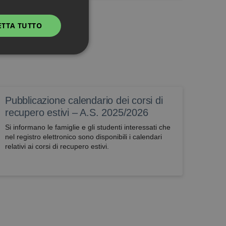
ETTA TUTTO
Non classificati
Pubblicazione calendario dei corsi di
recupero estivi – A.S. 2025/2026
Si informano le famiglie e gli studenti interessati che
nel registro elettronico sono disponibili i calendari
 utilizzati per scopi
relativi ai corsi di recupero estivi.
 alcune operazioni non
me banking
o di effettuare e
Script.com per
sitatori. È