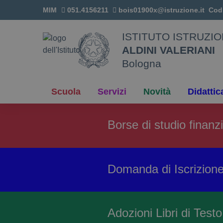
Vai ai contenuti
MIM
051.4156211
bois01900x@istruzione.it
Cod
Vai al menu di navigazione
Vai al footer
ISTITUTO ISTRUZI
ALDINI VALERIANI
Bologna
Scuola
Servizi
Novità
Didattic
Borse di studio finan
Domanda di Iscrizione
Adozioni Libri di Test