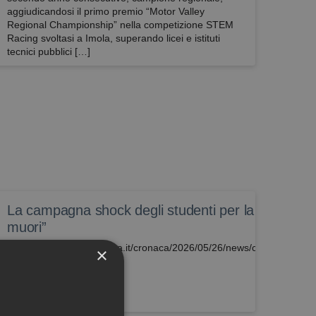
aggiudicandosi il primo premio “Motor Valley
Regional Championship” nella competizione STEM
Racing svoltasi a Imola, superando licei e istituti
tecnici pubblici […]
La campagna shock degli studenti per la sicurezza
muori”
https://bologna.repubblica.it/cronaca/2026/05/26/news/chatta_guid
×
425370509