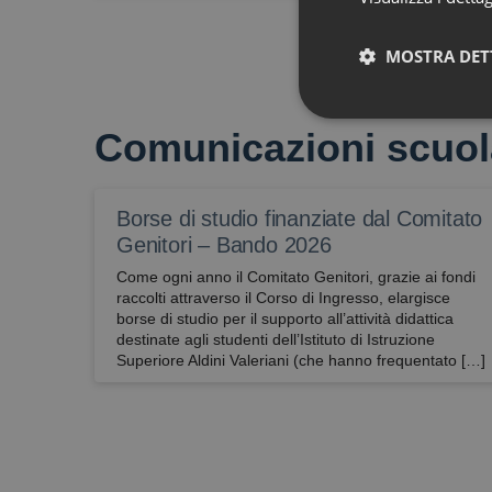
MOSTRA DET
Tecnici
Comunicazioni scuol
Borse di studio finanziate dal Comitato
Genitori – Bando 2026
Come ogni anno il Comitato Genitori, grazie ai fondi
raccolti attraverso il Corso di Ingresso, elargisce
Sono i cookie che serv
borse di studio per il supporto all’attività didattica
ulteriori e sono norma
destinate agli studenti dell’Istituto di Istruzione
potrebbero essere co
Superiore Aldini Valeriani (che hanno frequentato […]
(visualizzazione dell’
mantenere l’identifica
Nome
CookieScriptConse