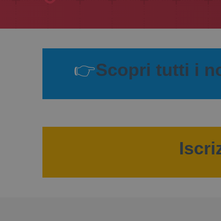
👉
Scopri tutti i 
Iscri