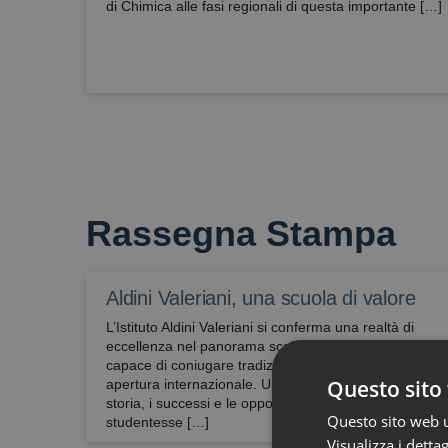
di Chimica alle fasi regionali di questa importante […]
Rassegna Stampa
Aldini Valeriani, una scuola di valore
L’Istituto Aldini Valeriani si conferma una realtà di
eccellenza nel panorama scolastico bolognese,
capace di coniugare tradizione, innovazione e
Questo sito 
apertura internazionale. Un articolo che racconta la
storia, i successi e le opportunità offerte alle nostre
Questo sito web ut
studentesse […]
Visualizza i dettag