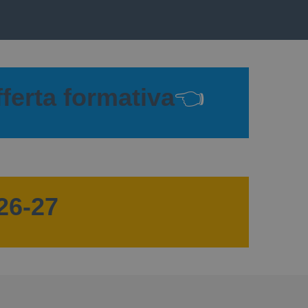
fferta formativa
👈
026-27