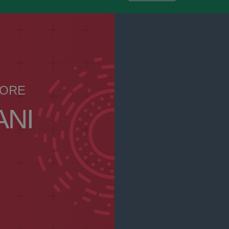
IORE
ANI