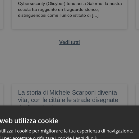
Cybersecurity (Olicyber) tenutasi a Salerno, la nostra
scuola ha raggiunto un traguardo storico,
distinguendosi come l’unico istituto di […]
Vedi tutti
La storia di Michele Scarponi diventa
vita, con le città e le strade disegnate
dagli studenti
https://www.editorialedomani.it/sport/il-giro-in-italia-
web utilizza cookie
ottava-tappa-marche-michele-scarponi-progetti-
scuole-sicurezza-stradale-lnu7n5ia
ilizza i cookie per migliorare la tua esperienza di navigazione.
li per accettare o rifiutare i cookie
Leggi di più