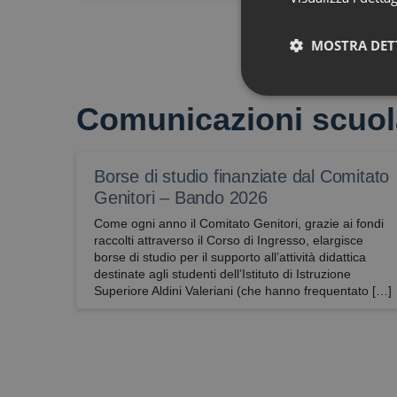
MOSTRA DET
Tecnici
Comunicazioni scuol
Borse di studio finanziate dal Comitato
Genitori – Bando 2026
Come ogni anno il Comitato Genitori, grazie ai fondi
raccolti attraverso il Corso di Ingresso, elargisce
Sono i cookie che serv
borse di studio per il supporto all’attività didattica
ulteriori e sono norma
destinate agli studenti dell’Istituto di Istruzione
potrebbero essere co
Superiore Aldini Valeriani (che hanno frequentato […]
(visualizzazione dell’
mantenere l’identifica
Nome
CookieScriptConse