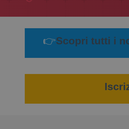
👉
Scopri tutti i 
Iscri