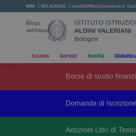
Vai ai contenuti
MIM
051.4156211
bois01900x@istruzione.it
Cod
Vai al menu di navigazione
Vai al footer
ISTITUTO ISTRUZI
ALDINI VALERIANI
Bologna
Scuola
Servizi
Novità
Didattic
Borse di studio finan
Domanda di Iscrizione
Adozioni Libri di Test