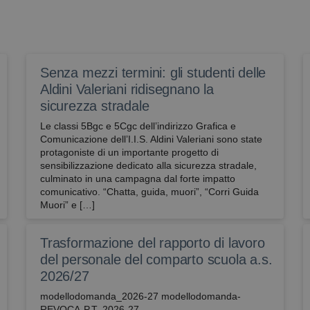
2 giorni
necessario che il banner dei cookie di Cookie-Scri
avbo.edu.it
correttamente.
avbo.edu.it
1
verifica se l'utente ha abilitato la lettura vocale
settimana
kie
Sessione
Utilizzato su siti realizzati con Wordpress. Verifica 
Automattic
Senza mezzi termini: gli studenti delle
meno i cookie abilitati
Inc.
avbo.edu.it
Aldini Valeriani ridisegnano la
sicurezza stradale
Le classi 5Bgc e 5Cgc dell’indirizzo Grafica e
Comunicazione dell’I.I.S. Aldini Valeriani sono state
protagoniste di un importante progetto di
sensibilizzazione dedicato alla sicurezza stradale,
culminato in una campagna dal forte impatto
comunicativo. “Chatta, guida, muori”, “Corri Guida
Muori” e […]
Trasformazione del rapporto di lavoro
del personale del comparto scuola a.s.
2026/27
modellodomanda_2026-27 modellodomanda-
REVOCA-P.T.-2026-27