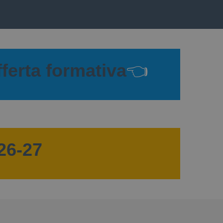
fferta formativa
👈
026-27