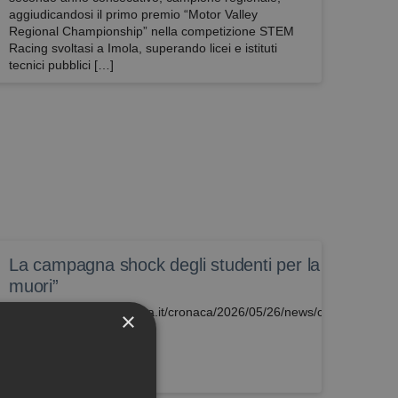
aggiudicandosi il primo premio “Motor Valley
Regional Championship” nella competizione STEM
Racing svoltasi a Imola, superando licei e istituti
tecnici pubblici […]
La campagna shock degli studenti per la sicurezza
muori”
https://bologna.repubblica.it/cronaca/2026/05/26/news/chatta_guid
×
425370509