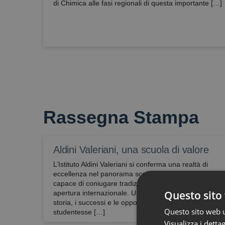
di Chimica alle fasi regionali di questa importante […]
Rassegna Stampa
Aldini Valeriani, una scuola di valore
L’Istituto Aldini Valeriani si conferma una realtà di
eccellenza nel panorama scolastico bolognese,
capace di coniugare tradizione, innovazione e
Questo sito 
apertura internazionale. Un articolo che racconta la
storia, i successi e le opportunità offerte alle nostre
Questo sito web ut
studentesse […]
Visualizza i dettag