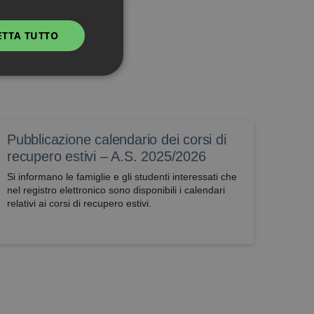
ETTA TUTTO
Non classificati
Pubblicazione calendario dei corsi di
recupero estivi – A.S. 2025/2026
Si informano le famiglie e gli studenti interessati che
nel registro elettronico sono disponibili i calendari
 utilizzati per scopi
relativi ai corsi di recupero estivi.
 alcune operazioni non
me banking
o di effettuare e
Script.com per
sitatori. È