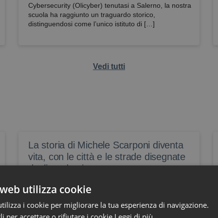
Cybersecurity (Olicyber) tenutasi a Salerno, la nostra
scuola ha raggiunto un traguardo storico,
distinguendosi come l’unico istituto di […]
Vedi tutti
La storia di Michele Scarponi diventa
vita, con le città e le strade disegnate
dagli studenti
https://www.editorialedomani.it/sport/il-giro-in-italia-
web utilizza cookie
ottava-tappa-marche-michele-scarponi-progetti-
scuole-sicurezza-stradale-lnu7n5ia
ilizza i cookie per migliorare la tua esperienza di navigazione.
li per accettare o rifiutare i cookie
Leggi di più