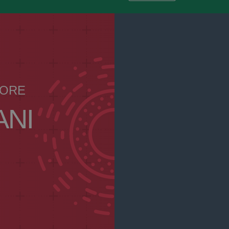
IORE
ANI