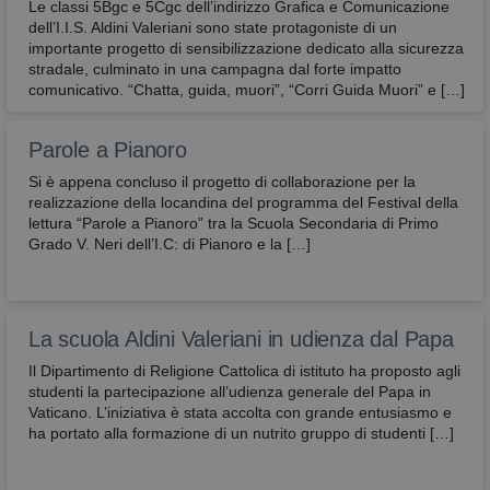
e sono normalmente installati direttamente dal
Le classi 5Bgc e 5Cgc dell’indirizzo Grafica e Comunicazione
titolare del sito web. Senza il ricorso a tali cookie,
dell’I.I.S. Aldini Valeriani sono state protagoniste di un
alcune operazioni non potrebbero essere compiute
importante progetto di sensibilizzazione dedicato alla sicurezza
o sarebbero più complesse e/o meno sicure, come
stradale, culminato in una campagna dal forte impatto
ad esempio le attività di home banking
(visualizzazione dell’estratto conto, bonifici,
comunicativo. “Chatta, guida, muori”, “Corri Guida Muori” e […]
pagamento di bollette, ecc.), per le quali i cookie,
che consentono di effettuare e mantenere
l’identificazione dell’utente nell’ambito della
Parole a Pianoro
sessione, risultano indispensabili.
Si è appena concluso il progetto di collaborazione per la
Provider
/
Nome
Scadenza
Descrizione
realizzazione della locandina del programma del Festival della
Dominio
lettura “Parole a Pianoro” tra la Scuola Secondaria di Primo
CookieScriptConsent
4
Questo cook
CookieScript
Grado V. Neri dell’I.C: di Pianoro e la […]
settimane
viene
2 giorni
utilizzato da
avbo.edu.it
servizio
Cookie-
Script.com p
ricordare le
La scuola Aldini Valeriani in udienza dal Papa
preferenze d
consenso su
Il Dipartimento di Religione Cattolica di istituto ha proposto agli
cookie dei
studenti la partecipazione all’udienza generale del Papa in
visitatori. È
necessario c
Vaticano. L’iniziativa è stata accolta con grande entusiasmo e
il banner de
ha portato alla formazione di un nutrito gruppo di studenti […]
cookie di
Cookie-
Script.com
funzioni