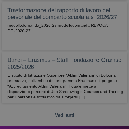
correttamen
Trasformazione del rapporto di lavoro del
attivaLetturaVocale
avbo.edu.it
1
verifica se
settimana
l'utente ha
personale del comparto scuola a.s. 2026/27
abilitato la
lettura voca
modellodomanda_2026-27 modellodomanda-REVOCA-
P.T.-2026-27
wordpress_test_cookie
Sessione
Utilizzato su
Automattic
siti realizzati
Inc.
con
avbo.edu.it
Wordpress.
Verifica se il
browser ha 
meno i cook
Bandi – Erasmus – Staff Fondazione Gramsci
abilitati
2025/2026
L’Istituto di Istruzione Superiore “Aldini Valeriani” di Bologna
promuove, nell’ambito del programma Erasmus+, il progetto
“Accreditamento Aldini Valeriani”, il quale mette a
disposizione percorsi di Job Shadowing e Courses and Training
per il personale scolastico da svolgersi […]
Vedi tutti